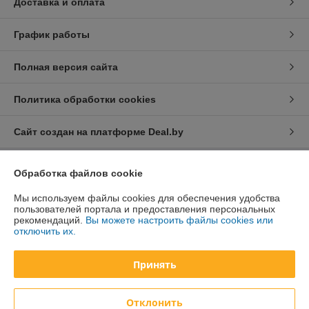
Доставка и оплата
График работы
Полная версия сайта
Политика обработки cookies
Сайт создан на платформе Deal.by
Обработка файлов cookie
Информация для покупателя
Юридическое лицо:
Мы используем файлы cookies для обеспечения удобства
Общество с ограниченной ответственностью
«ФортисАгро»
пользователей портала и предоставления персональных
223021, Минская обл., Минский р-он, аг. Озерцо, ул. Центральная, д.
рекомендаций.
Вы можете настроить файлы cookies или
13, офис 22
отключить их.
Регистрационный номер ЕГР: 692151878
Принять
УНП: 692151878
Регистрационный орган: Минский райисполком
Отклонить