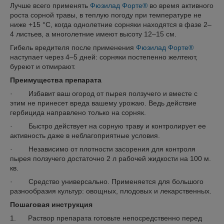
Лучше всего применять
Фюзилад Форте®
во время активного
роста сорной травы, в теплую погоду при температуре не
ниже +15 °С, когда однолетние сорняки находятся в фазе 2–
4 листьев, а многолетние имеют высоту 12–15 см.
Гибель вредителя после применения
Фюзилад Форте®
наступает через 4–5 дней: сорняки постепенно желтеют,
буреют и отмирают.
Преимущества препарата
· Избавит ваш огород от пырея ползучего и вместе с
этим не принесет вреда вашему урожаю. Ведь действие
гербицида направлено только на сорняк.
· Быстро действует на сорную траву и контролирует ее
активность даже в неблагоприятные условия.
· Независимо от плотности засорения для контроля
пырея ползучего достаточно 2 л рабочей жидкости на 100 м.
кв.
· Средство универсально. Применяется для большого
разнообразия культур: овощных, плодовых и лекарственных.
Пошаговая инструкция
1. Раствор препарата готовьте непосредственно перед